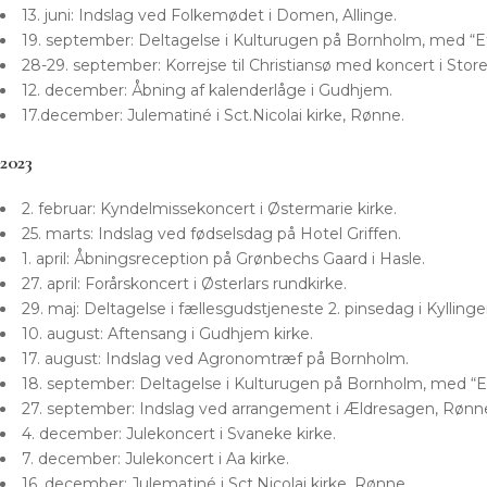
13. juni: Indslag ved Folkemødet i Domen, Allinge.
19. september: Deltagelse i Kulturugen på Bornholm, med “E
28-29. september: Korrejse til Christiansø med koncert i Store
12. december: Åbning af kalenderlåge i Gudhjem.
17.december: Julematiné i Sct.Nicolai kirke, Rønne.
2023
2. februar: Kyndelmissekoncert i Østermarie kirke.
25. marts: Indslag ved fødselsdag på Hotel Griffen.
1. april: Åbningsreception på Grønbechs Gaard i Hasle.
27. april: Forårskoncert i Østerlars rundkirke.
29. maj: Deltagelse i fællesgudstjeneste 2. pinsedag i Kylli
10. august: Aftensang i Gudhjem kirke.
17. august: Indslag ved Agronomtræf på Bornholm.
18. september: Deltagelse i Kulturugen på Bornholm, med “E
27. september: Indslag ved arrangement i Ældresagen, Rønne 
4. december: Julekoncert i Svaneke kirke.
7. december: Julekoncert i Aa kirke.
16. december: Julematiné i Sct.Nicolai kirke, Rønne.